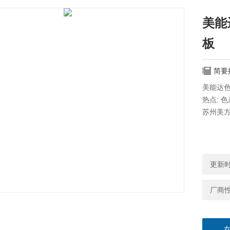
美能达
板
简要
美能达色差
热点: 
苏州美
更新时间
厂商