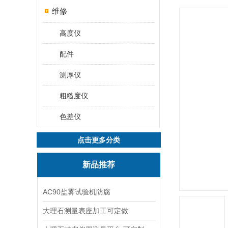
维修
高度仪
配件
测厚仪
粗糙度仪
色差仪
点击更多分类
新品推荐
AC90盐雾试验机防腐
大理石测量表座加工可定做