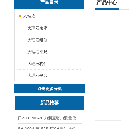
产品目录
产品中心
大理石
大理石表座
大理石维修
大理石平尺
大理石构件
大理石平台
点击更多分类
新品推荐
日本DTMB-2C力新宝张力测量仪
SH-200山度 SJS-500H电动卧式机台拉力试验机