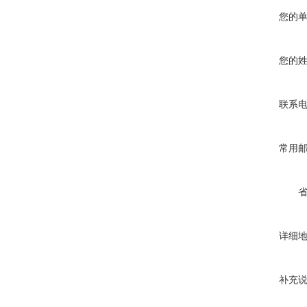
您的
您的
联系
常用
详细
补充