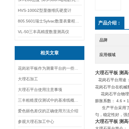
HVS-1000Z型显微维氏硬度计
805.5601瑞士Sylvac数显表量程0-25
产品介绍：
VL-50三丰高精度数显测高仪
品牌
相关文章
应用领域
花岗岩平板作为测量平台的一些优势
大理石平板 测高
大理石加工
花岗石平台用途：
花岗石平台在机械
大理石平台使用注意事项
花岗石平台物理特性：
三丰粗糙度仪测试中的基准线概念介绍
膨胀系数： 4.6 × 
生产平台采用了的
爱色丽色差仪的正确使用方法介绍
匀，稳定性好，强
大理石平板 测高
参观大理石加工中心
大理石平台简介：