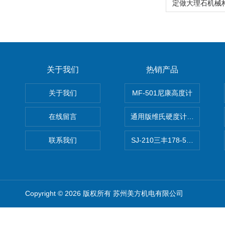
关于我们
热销产品
关于我们
MF-501尼康高度计
在线留言
通用版维氏硬度计软件 自动测
联系我们
SJ-210三丰178-560-11DC
Copyright © 2026 版权所有 苏州美方机电有限公司