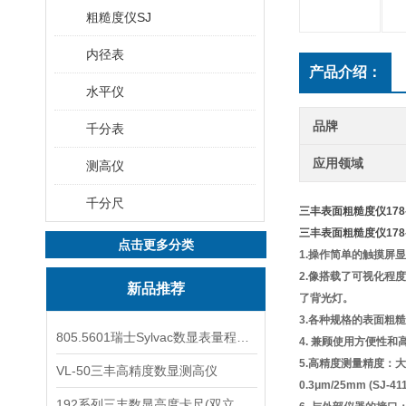
粗糙度仪SJ
内径表
产品介绍：
水平仪
品牌
千分表
应用领域
测高仪
千分尺
三丰表面粗糙度仪178-58
三丰表面粗糙度仪178-58
点击更多分类
1.操作简单的触摸屏
2.像搭载了可视化程
新品推荐
了背光灯。
3.各种规格的表面粗糙度JIS(
805.5601瑞士Sylvac数显表量程0-25
4. 兼顾使用方便性
5.高精度测量精度：大范
VL-50三丰高精度数显测高仪
0.3μm/25mm (SJ-411
192系列三丰数显高度卡尺(双立柱结构)