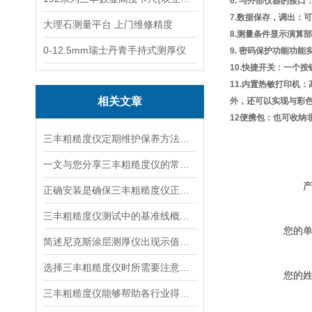
6. 与外部仪器的接口
7.数据保存，调出：
大理石测量平台 上门维修精度
8.测量条件显示演算部: 
0-12.5mm瑞士丹青手持式测厚仪
9. 密码保护功能功
10.快捷开关：一个
11.内置热敏打印机
相关文章
外，还可以实现与彩色
12便携包：也可收纳非
三丰粗糙度仪定期维护保养方法的专业阐释与分享
一文与您分享三丰粗糙度仪的常见故障相应解决方法
正确安装是确保三丰粗糙度仪正常运行的重要步骤
三丰粗糙度仪测试中的基准线概念介绍
您的
简述尼克斯涂层测厚仪出现示值显示不稳定的原因及解决方法
选择三丰粗糙度仪时所需要注意的要点分享
您的
三丰粗糙度仪能够帮助各行业得到想要的镜面效果