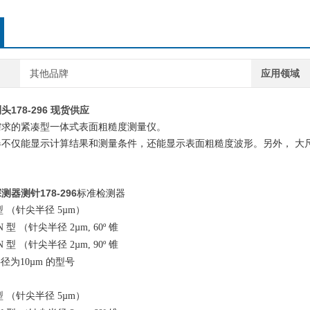
其他品牌
应用领域
178-296 现货供应
需求的紧凑型一体式表面粗糙度测量仪。
器不仅能显示计算结果和测量条件，还能显示表面粗糙度波形。另外， 大
器测针178-296
标准检测器
型
（
针尖半径
）
5µm
型
（
针尖半径
锥
mN
2µm, 60º
型
（
针尖半径
锥
mN
2µm, 90º
半径为
的型号
10µm
型
（
针尖半径
）
5µm