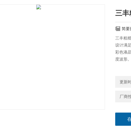
三丰
简要
三丰粗糙
设计满
彩色液
度波形
更新时间
厂商