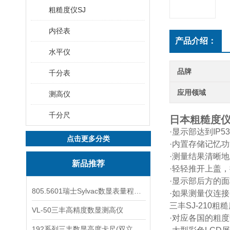
粗糙度仪SJ
内径表
产品介绍：
水平仪
品牌
千分表
应用领域
测高仪
千分尺
日本粗糙度仪1
·显示部达到IP
点击更多分类
·内置存储记忆功
·测量结果清晰
新品推荐
·轻轻推开上盖
·显示部后方的面
805.5601瑞士Sylvac数显表量程0-25
·如果测量仪连
三丰SJ-210粗糙
VL-50三丰高精度数显测高仪
·对应各国的粗
192系列三丰数显高度卡尺(双立柱结构)