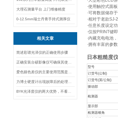
·大型彩色LCD
·使用触控式面
大理石测量平台 上门维修精度
·可将数据储存
0-12.5mm瑞士丹青手持式测厚仪
·相对于老款SJ
·任意长度设定
·仅按PRIN
·内藏充电电池
相关文章
·拥有丰富的参
简述彩谱光泽仪的正确使用步骤
日本粗糙度仪1
正确安装台硕影像仪可确保其使用安全
型号
爱色丽色差仪的主要使用范围是哪些
订货号(公制)
订货号(英/公制)
力博士硬度计出现故障后的处理方法分享
驱动部
BYK光泽度仪的两大优势，不看不知道
检测器
显示部
检测器锥角