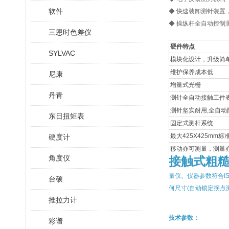
软件
◆ 快速装卸测针装置
◆ 操纵杆全自动控制
三恩时色差仪
硬件特点
SYLVAC
模块化设计，升级简
维护保养成本低
尼康
增量式光栅
丹青
测针全自动接触工件
测针坚实耐用,全自动
东日扭矩表
固定式测杆系统
最大425X425mm
硬度计
移动亦可测量，测量
角度仪
接触式粗
量仪。仪器参数符合I
台硕
何尺寸(自动锁定拐点
推拉力计
技术参数：
彩谱