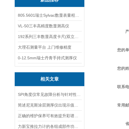
805.5601瑞士Sylvac数显表量程0-25
VL-50三丰高精度数显测高仪
192系列三丰数显高度卡尺(双立柱结构)
大理石测量平台 上门维修精度
您的
0-12.5mm瑞士丹青手持式测厚仪
您的
相关文章
联系
SPI角度仪常见故障分析与针对性解决方法分享
简述尼克斯涂层测厚仪出现示值显示不稳定的原因及解决方法
常用
正确的维护保养可有效提升彩谱光泽仪的测量精度
力新宝推拉力计的各组成部件功能特点分享