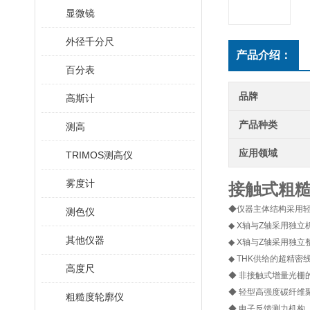
显微镜
外径千分尺
产品介绍：
百分表
品牌
高斯计
产品种类
测高
应用领域
TRIMOS测高仪
雾度计
接触式粗
◆仪器主体结构采用
测色仪
◆ X轴与Z轴采用独
其他仪器
◆ X轴与Z轴采用独
◆ THK供给的超精密
高度尺
◆ 非接触式增量光栅
◆ 轻型高强度碳纤维
粗糙度轮廓仪
◆ 电子反馈测力机构