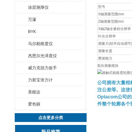
型号
涂层测厚仪
X轴测量范围mm
万濠
Z轴测量范围mm
X轴Z轴全量程分辨率
BYK
针尖分辨率
马尔粗糙度仪
测量力(软件自动调节
测量长度
杰恩尔光泽度仪
爬坡能力
双向测量模块
威力克扭力扳手
力新宝张力计
公司拥有大量程
注公差等。这使
美能达
Optacom
件整个轮廓各个
爱色丽
点击更多分类
新品推荐