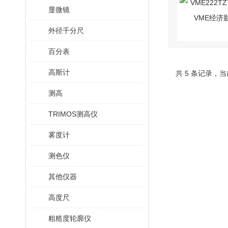
显微镜
外径千分尺
百分表
高斯计
共 5 条记录，当
测高
TRIMOS测高仪
雾度计
测色仪
其他仪器
高度尺
粗糙度轮廓仪