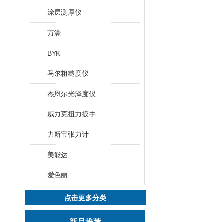
涂层测厚仪
万濠
BYK
马尔粗糙度仪
杰恩尔光泽度仪
威力克扭力扳手
力新宝张力计
美能达
爱色丽
点击更多分类
新品推荐