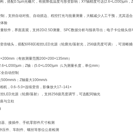
，搭配0.5μm光栅尺，有效降低温度与形变影响；XY轴精度可达(2.6+L/200)μm，Z
量
控制，支持自动对焦、自动抓边、程控打光与批量测量，大幅减少人工干预，尤其适
作体验
专业测量软件，界面直观，支持2D/2.5D测量、SPC数据分析与报表导出；电子卡位镜
置
×连续变倍镜头，搭配6环8区程控LED光源（轮廓光/落射光，256级亮度可调），可清
00×200mm（有效测量范围200×200×135mm）
2.6+L/200)μm；Z轴：(5.0+L/200)μm（L为测量长度，单位mm）
C全自动控制
500mm/s；Z轴最大100mm/s
机，0.6–5.0×连续变倍，影像放大17–141×
程控LED光源（轮廓/落射），支持256级亮度调节，可选配同轴光
座与立柱
g
接器、接插件、手机零部件尺寸检测
：冲压件、车削件、螺丝等形位公差检测