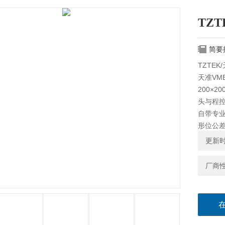
TZ
简要
TZTE
天准VM
200×
头与程
自带专
形位公
更新时间
厂商