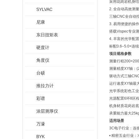
采用花岗岩机身结构
SYLVAC
2. 全自动高效测
三轴CNC全自动
尼康
3. 易用便捷的操
搭载Vispec
东日扭矩表
4. 丰富的光学配
标配0.6–5.0
硬度计
项目
规格参数
角度仪
测量行程
200×2
测量精度
XY轴：(
台硕
驱动方式
三轴CN
运行速度
XY轴最大
推拉力计
光学系统
彩色工业相
彩谱
光源配置
6环8区
机身材质
花岗岩底
涂层测厚仪
承重能力
最大25k
适用场景
万濠
3C电子行业：连
• 精密五金行业
BYK