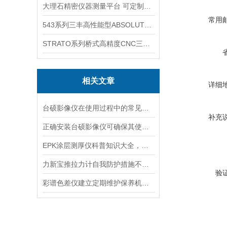
大理石精密仪器测量平台 可定制可打孔
常用
543系列三丰高性能型ABSOLUTE数显指示表
STRATO系列桥式高精度CNC三坐标测量机
相关文章
详细
台硕影像仪在使用过程中的常见问题相应解决方法分享
补充
正确安装台硕影像仪可确保其使用安全
EPK涂层测厚仪科普知识大全，你真不一定都懂
力新宝推拉力计自我防护措施不能少
验
彩谱色差仪建立定期维护保养机制的重要性分享