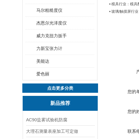
• 模具行业：模
马尔粗糙度仪
• 玻璃/触摸屏
杰恩尔光泽度仪
威力克扭力扳手
力新宝张力计
美能达
爱色丽
点击更多分类
您的
新品推荐
您的
AC90盐雾试验机防腐
大理石测量表座加工可定做
联系