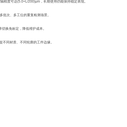
轴精度可达(5.0+L/200)μm，长期使用仍能保持稳定表现。
合多批次、多工位的重复检测场景。
头倍率切换免标定，降低维护成本。
晰捕捉不同材质、不同轮廓的工件边缘。