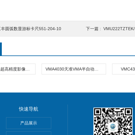
丰圆弧数显游标卡尺551-204-10
下一篇 :
VMU222TZTE
VMZ431VMZ超高精度影像仪VMZ432-T1
VMA4030天准VMA半自动影像仪
VMC4
快速导航
产品展示