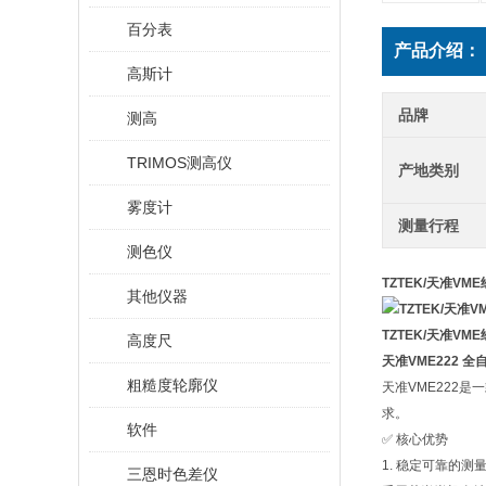
百分表
产品介绍：
高斯计
品牌
测高
TRIMOS测高仪
产地类别
雾度计
测量行程
测色仪
TZTEK/天准VM
其他仪器
TZTEK/天准VM
高度尺
天准VME222 
粗糙度轮廓仪
天准VME222
求。
软件
✅ 核心优势
1. 稳定可靠的测
三恩时色差仪