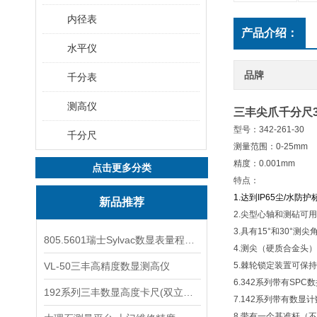
内径表
产品介绍：
水平仪
品牌
千分表
测高仪
三丰尖爪千分尺34
型号：342-261-30
千分尺
测量范围：0-25mm
精度：0.001mm
点击更多分类
特点：
1.达到IP65尘/水防
新品推荐
2.尖型心轴和测砧可
3.具有15°和30°测尖
805.5601瑞士Sylvac数显表量程0-25
4.测尖（硬质合金头）
VL-50三丰高精度数显测高仪
5.棘轮锁定装置可保
6.342系列带有SPC
192系列三丰数显高度卡尺(双立柱结构)
7.142系列带有数显
8.带有一个基准杆（不