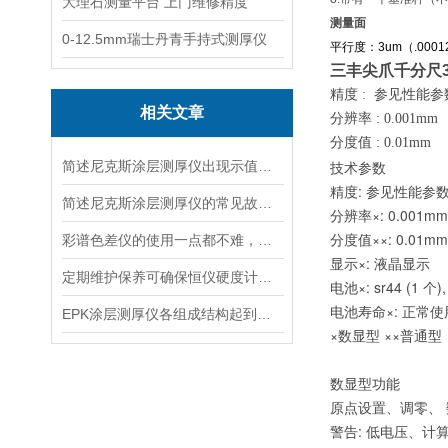
大理石测量平台 上门维修精度
测量面
0-12.5mm瑞士丹青手持式测厚仪
平行度：3um（.0001
三丰尖爪千分尺34
精度 : 参见性能参
相关文章
分辨率 : 0.001mm
分度值 : 0.01mm
技术参数
简述尼克斯涂层测厚仪出现示值显示不稳定的原因及解决方法
精度: 参见性能参
简述尼克斯涂层测厚仪的常见故障相应解决方法
分辨率×: 0.001mm 
分度值××: 0.01mm
彩谱色差仪的使用一点都不难，用了你就知道了
显示×: 液晶显示
定期维护保养可确保恒仪硬度计的准确性
电池×: sr44 (1 个),
电池寿命×: 正常使
EPK涂层测厚仪各组成结构起到的作用介绍
×数显型 ××普通型
数显型功能
原点设置、调零、
警告: 低电压、计