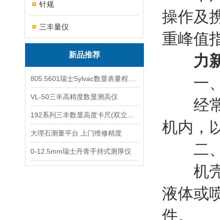
针规
操作及
三丰量仪
重峰值
新品推荐
力
一、
805.5601瑞士Sylvac数显表量程0-25
VL-50三丰高精度数显测高仪
经常保
192系列三丰数显高度卡尺(双立柱结构)
机内，
大理石测量平台 上门维修精度
二、
0-12.5mm瑞士丹青手持式测厚仪
机壳表
液体或
件。