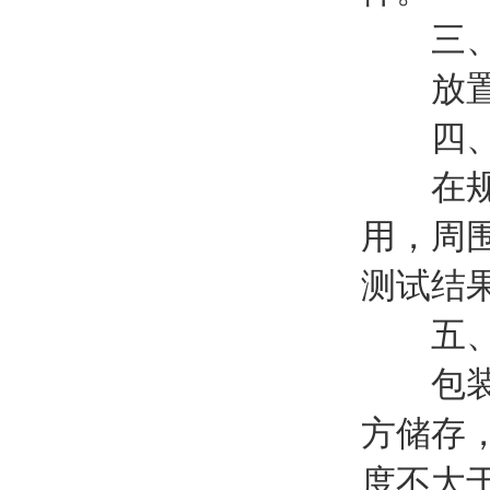
三、关
放置于
四、
在规定的
用，周
测试结
五、
包装成
方储存，
度不大于9