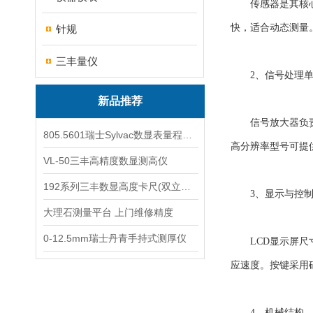
传感器是其核心部
快，适合动态测量
针规
三丰量仪
2、信号处理单
新品推荐
信号放大器负责将
805.5601瑞士Sylvac数显表量程0-25
高分辨率型号可提
VL-50三丰高精度数显测高仪
192系列三丰数显高度卡尺(双立柱结构)
3、显示与控制
大理石测量平台 上门维修精度
0-12.5mm瑞士丹青手持式测厚仪
LCD显示屏尺寸通
应速度。按键采用
4、机械结构