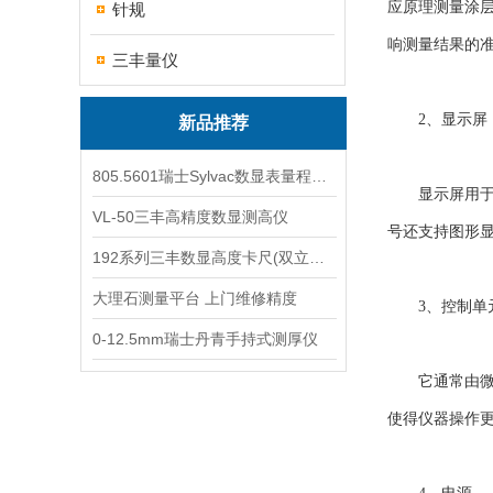
应原理测量涂
针规
响测量结果的
三丰量仪
2、显示屏
新品推荐
805.5601瑞士Sylvac数显表量程0-25
显示屏用于实
VL-50三丰高精度数显测高仪
号还支持图形
192系列三丰数显高度卡尺(双立柱结构)
大理石测量平台 上门维修精度
3、控制单
0-12.5mm瑞士丹青手持式测厚仪
它通常由微控
使得仪器操作