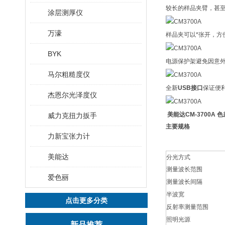
较长的样品夹臂，甚至
涂层测厚仪
万濠
样品夹可以*张开，方
BYK
电源保护架避免因意
马尔粗糙度仪
全新
USB接口
保证便
杰恩尔光泽度仪
美能达CM-3700A 
威力克扭力扳手
主要规格
力新宝张力计
美能达
分光方式
测量波长范围
爱色丽
测量波长间隔
半波宽
点击更多分类
反射率测量范围
照明光源
新品推荐