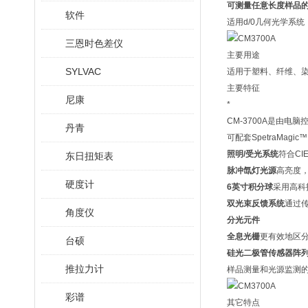
可测量任意长度样品的透
软件
适用d/0几何光学系
三恩时色差仪
主要用途
SYLVAC
适用于塑料、纤维、
主要特征
尼康
*
CM-3700A是由电脑
丹青
可配套SpetraMagi
照明/受光系统
符合CI
东日扭矩表
脉冲氙灯光源
高亮度
硬度计
6英寸积分球
采用高科
双光束反馈系统
通过
角度仪
分光元件
全息光栅
更有效地区
台硕
硅光二极管传感器阵
推拉力计
样品测量和光源监测
彩谱
其它特点