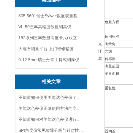
805.5601瑞士Sylvac数显表量程0-25
色差方程
VL-50三丰高精度数显测高仪
适用标准
192系列三丰数显高度卡尺(双立柱结构)
光
测量角
大理石测量平台 上门维修精度
泽
光源
度
传感器
0-12.5mm瑞士丹青手持式测厚仪
测量范围
测量面积
相关文章
重复性
不知道如何使用美能达色差仪？进来看
美能达色差仪正确使用方法的专业分享
不知道如何对美能达色差仪进行保养？进来看
SPI角度仪常见故障分析与针对性解决方法分享
器间差