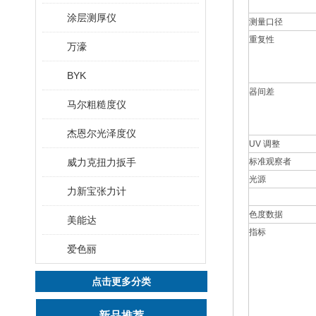
涂层测厚仪
测量口径
重复性
万濠
BYK
器间差
马尔粗糙度仪
杰恩尔光泽度仪
UV 调整
威力克扭力扳手
标准观察者
光源
力新宝张力计
色度数据
美能达
指标
爱色丽
点击更多分类
新品推荐