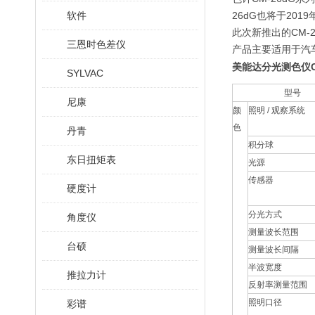
软件
26dG也将于201
此次新推出的CM-2
三恩时色差仪
产品主要适用于汽
美能达分光测色仪C
SYLVAC
型号
尼康
颜
照明 / 观察系统
色
丹青
积分球
东日扭矩表
光源
传感器
硬度计
分光方式
角度仪
测量波长范围
台硕
测量波长间隔
半波宽度
推拉力计
反射率测量范围
照明口径
彩谱