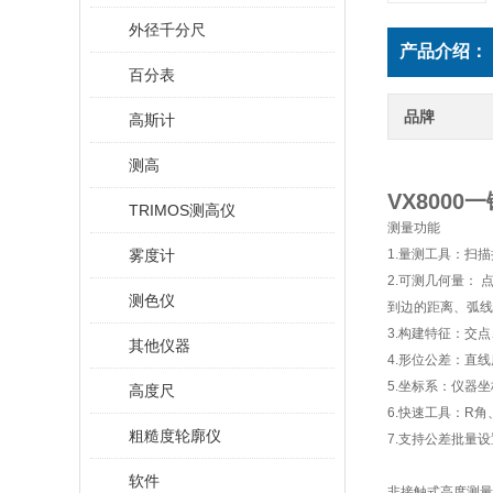
外径千分尺
产品介绍：
百分表
品牌
高斯计
测高
VX800
TRIMOS测高仪
测量功能
雾度计
1.量测工具：扫
2.可测几何量：
测色仪
到边的距离、弧线
3.构建特征：交
其他仪器
4.形位公差：直
5.坐标系：仪器
高度尺
6.快速工具：R
粗糙度轮廓仪
7.支持公差批量
软件
非接触式高度测量