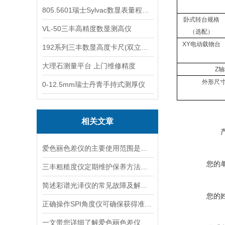
805.5601瑞士Sylvac数显表量程0-25
卧式转台规格
VL-50三丰高精度数显测高仪
（选配）
XY电动载物台
192系列三丰数显高度卡尺(双立柱结构)
大理石测量平台 上门维修精度
Z
外形尺寸(
0-12.5mm瑞士丹青手持式测厚仪
相关文章
爱色丽色差仪的主要使用范围是哪些
您的
三丰粗糙度仪定期维护保养方法的专业阐释与分享
简述彩谱光泽仪的常见故障及解决方法
您的
正确操作SPI角度仪可确保获得准确可靠的实验结果
一文带您详细了解爱色丽色差仪