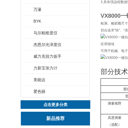
3.具有强远程数
万濠
VX800
BYK
检测、橡胶圈尺寸
切合追求“快"、“
马尔粗糙度仪
应用领域
杰恩尔光泽度仪
可用于机械、电子
威力克扭力扳手
力新宝张力计
部分
技术
美能达
图
爱色丽
测量视野
点击更多分类
高度测量
新品推荐
（选配）