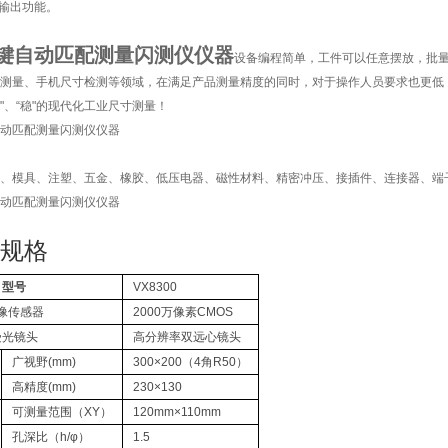
据输出功能。
0一键自动匹配测量闪测仪仪器
设备编程简单，工件可以任意摆放，批量
测量、手机尺寸检测等领域，在满足产品测量精度的同时，对于操作人员要求也更低
准"、“稳"的现代化工业尺寸测量！
、模具、注塑、五金、橡胶、低压电器、磁性材料、精密冲压、接插件、连接器、端
规格
型号
VX8300
像传感器
2000万像素CMOS
受光镜头
高分辨率双远心镜头
广视野(mm)
300×200（4角R50）
高精度(mm)
230×130
可测量范围（XY）
120mm×110mm
孔深比（h/φ）
1.5