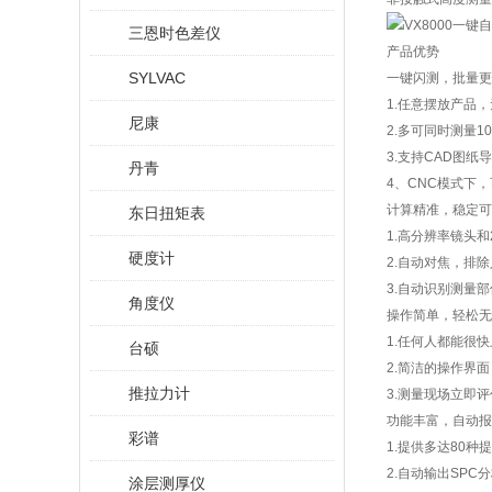
三恩时色差仪
产品优势
SYLVAC
一键闪测，批量更
1.任意摆放产品
尼康
2.多可同时测量1
3.支持CAD图
丹青
4、CNC模式下
计算精准，稳定可
东日扭矩表
1.高分辨率镜头
硬度计
2.自动对焦，排
3.自动识别测量
角度仪
操作简单，轻松无
1.任何人都能很
台硕
2.简洁的操作界
推拉力计
3.测量现场立即
功能丰富，自动报
彩谱
1.提供多达80
2.自动输出SPC
涂层测厚仪