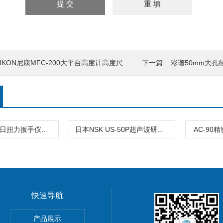
NIKON尼康MFC-200大平台高度计高度尺
下一篇 :
彩谱50mm大孔径
TOHNICHI东日扭力扳手仪器仪表
日本NSK US-50P超声波研磨机仪器
AC-9
快速导航
产品展示