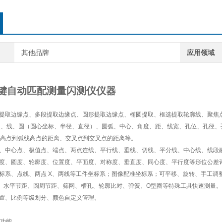
其他品牌
应用领域
0一键自动匹配测量闪测仪仪器
描提取边缘点、多段提取边缘点、圆形提取边缘点、椭圆提取、框选提取轮廓线、聚焦
 点、线、圆（圆心坐标、半径、直径）、圆弧、中心、角度、距、线宽、孔位、孔径
高点到弧线高点的距离、交叉点到交叉点的距离等。
点、中心点、极值点、端点、两点连线、平行线、垂线、切线、平分线、中心线、线段
线度、圆度、轮廓度、位置度、平面度、对称度、垂直度、同心度、平行度等形位公差
坐标系、点线、两点 X、两线等工件坐标系；图像配准坐标系；可平移、旋转、手工调
角、水平节距、圆周节距、筛网、槽孔、轮廓比对、弹簧、O型圈等特殊工具快速测量。
设置、比例等级划分、颜色自定义管理。
功能