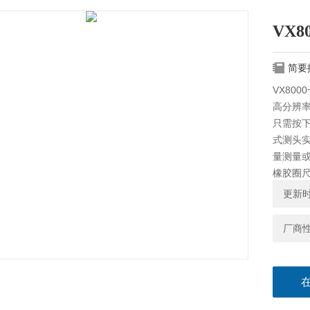
VX
简要
VX80
高分辨率
只需按
式测头
量测量
橡胶圈
时，对
更新时间
厂商