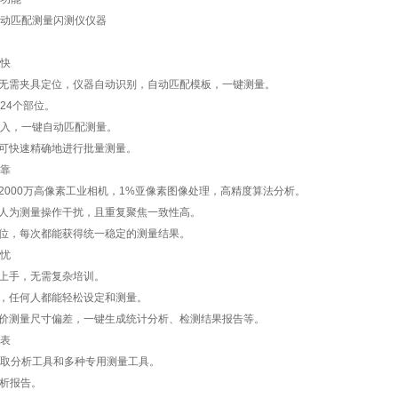
快
，无需夹具定位，仪器自动识别，自动匹配模板，一键测量。
024个部位。
纸导入，一键自动匹配测量。
，可快速精确地进行批量测量。
靠
和2000万高像素工业相机，1%亚像素图像处理，高精度算法分析。
除人为测量操作干扰，且重复聚焦一致性高。
部位，每次都能获得统一稳定的测量结果。
忧
快上手，无需复杂培训。
面，任何人都能轻松设定和测量。
评价测量尺寸偏差，一键生成统计分析、检测结果报告等。
表
种提取分析工具和多种专用测量工具。
分析报告。