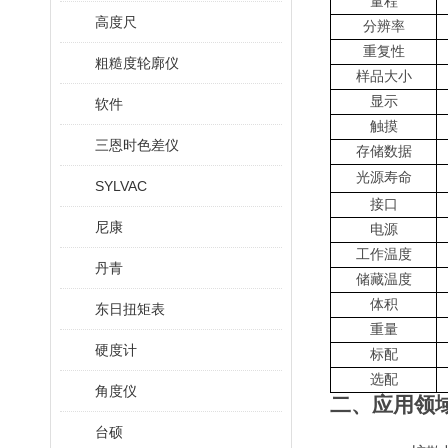
量程
高度尺
分辨率
重复性
粗糙度轮廓仪
样品大小
显示
软件
触摸
三恩时色差仪
存储数据
光源寿命
SYLVAC
接口
尼康
电源
工作温度
丹青
储藏温度
体积
东日扭矩表
重量
硬度计
标配
选配
角度仪
二、
应用领
台硕