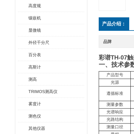
高度规
镶嵌机
产品介绍：
显微镜
品牌
外径千分尺
百分表
彩谱TH-07
一、
技术参
高斯计
产品型号
测高
光源
TRIMOS测高仪
遵循标准
雾度计
测量参数
光谱响应
测色仪
光路结构
测量口径
其他仪器