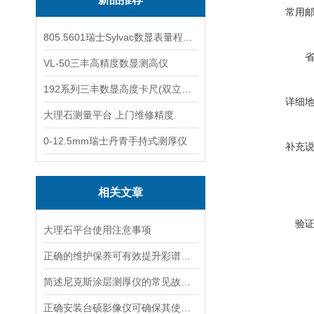
常用
805.5601瑞士Sylvac数显表量程0-25
VL-50三丰高精度数显测高仪
192系列三丰数显高度卡尺(双立柱结构)
详细
大理石测量平台 上门维修精度
0-12.5mm瑞士丹青手持式测厚仪
补充
相关文章
验
大理石平台使用注意事项
正确的维护保养可有效提升彩谱光泽仪的测量精度
简述尼克斯涂层测厚仪的常见故障相应解决方法
正确安装台硕影像仪可确保其使用安全