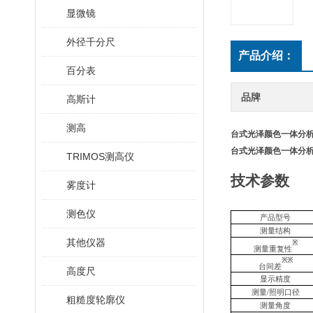
显微镜
外径千分尺
产品介绍：
百分表
品牌
高斯计
测高
台式光泽颜色一体分
台式光泽颜色一体分
TRIMOS测高仪
技术参数
雾度计
测色仪
产品型号
测量结构
其他仪器
※
测量重复性
※※
台间差
高度尺
显示精度
测量
/照明口径
粗糙度轮廓仪
测量角度