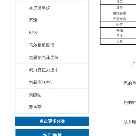
接口
涂层测厚仪
屏幕
电池容量
光源寿命
万濠
语言
存储
BYK
尺寸
重量
马尔粗糙度仪
杰恩尔光泽度仪
威力克扭力扳手
力新宝张力计
您的
美能达
您的
爱色丽
点击更多分类
联系
新品推荐