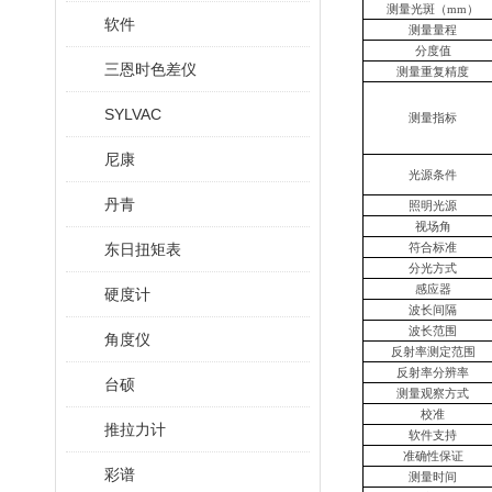
测量光斑（
mm）
软件
测量量程
分度值
三恩时色差仪
测量重复精度
SYLVAC
测量指标
尼康
光源条件
丹青
照明光源
视场角
东日扭矩表
符合标准
分光方式
感应器
硬度计
波长间隔
波长范围
角度仪
反射率测定范围
反射率分辨率
台硕
测量观察方式
校准
推拉力计
软件支持
准确性保证
彩谱
测量时间