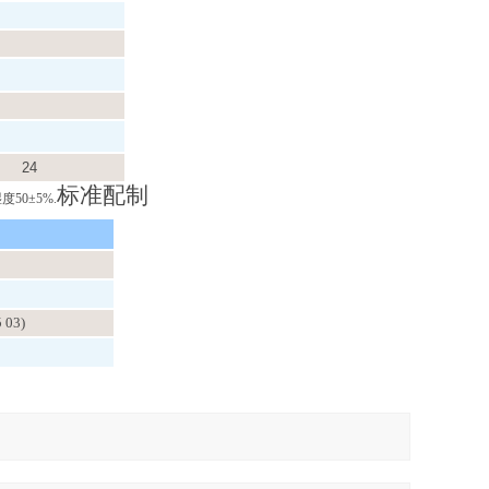
24
标准配制
湿度50
±5%.
 03)