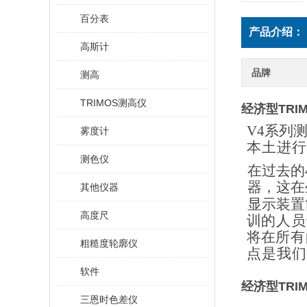
百分表
产品介绍：
高斯计
品牌
测高
TRIMOS测高仪
经济型TRI
V4系列
雾度计
本土进行
测色仪
在过去的
器，
这在
其他仪器
显示装置
高度尺
训
的人员
将在
所有
粗糙度轮廓仪
点是我们
软件
经济型TRI
三恩时色差仪