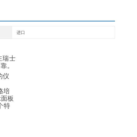
进口
在瑞士
可靠。
的仪
格培
示面板
个特