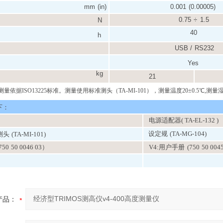
mm
(in)
0.001
(0.00005)
0.75
÷
1.5
N
40
h
USB /
RS232
Yes
kg
21
测量依据
ISO
13225标准。测量使用标准测头（
TA
-
MI
-101），测量温度20±0.5℃,测量
下：
电源适配器
( TA-EL-132 )
设定规
(TA-MG-104)
测头
(TA-MI-101)
50
50 0046 0
3）
V4:用户手册
(750
50 0045
产品：