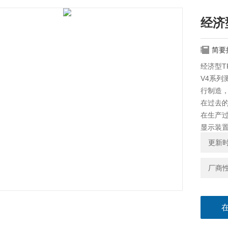
经济
简要
经济型T
V4系
行制造
在过去的
在生产
显示装
员也可
更新时间
厂商