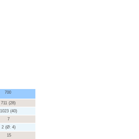
700
711
(28)
1023
(40)
7
2
(Ø:
4)
15