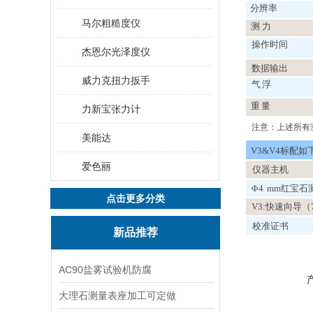
分辨率
马尔粗糙度仪
测
力
操作时间
杰恩尔光泽度仪
数据输出
威力克扭力扳手
气浮
重量
力新宝张力计
注意：上述所有
美能达
V3&V4标配如
爱色丽
仪器主机
Φ4
mm红宝石
点击更多分类
V3:快速向导（7
校准证书
新品推荐
AC90盐雾试验机防腐
大理石测量表座加工可定做