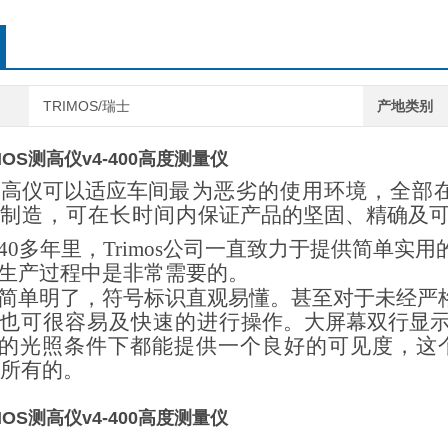
TRIMOS/瑞士
产地类别
MOS测高仪v4-400高度测量仪
测高仪可以适应车间
最为恶劣的使用环境，全部
制造，可在长时间内
保证产品的坚固、精确及
40多年里，Trimos公司
一直致力于提供简单实用
生产过程中是非常需要的。
简单明了，符号标识直
观易懂。甚至对于未经严
也可很容易及快速的进行
操作。大屏幕双行显
的光照条件下都能提供一个
良好的可见度，这
所有的。
MOS测高仪v4-400高度测量仪