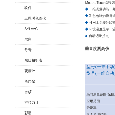
Mestra-Touch
型测
软件
◆
二维测量功能，
◆
彩色电脑触摸屏
三恩时色差仪
◆
可网上免费升级
SYLVAC
◆
环境温度显示，
◆
自动记录拐点
尼康
垂直度测高仪
丹青
东日扭矩表
型号(一维手动
硬度计
型号(一维自动
角度仪
台硕
绝对测量范围(光栅
应用范围
推拉力计
分辨率
彩谱
最大允许误差