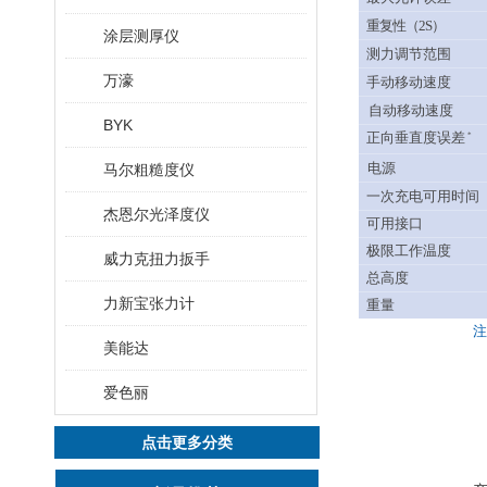
重复性（2S）
涂层测厚仪
测力调节范围
万濠
手动移动速度
自动移动速度
BYK
正向垂直度误差
*
电源
马尔粗糙度仪
一次充电可用时间
杰恩尔光泽度仪
可用接口
极限工作温度
威力克扭力扳手
总高度
力新宝张力计
重量
注
美能达
爱色丽
点击更多分类