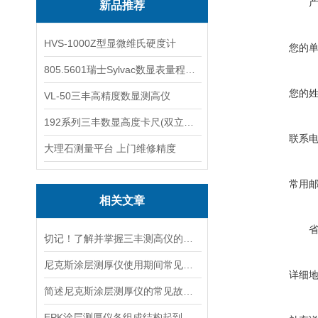
新品推荐
HVS-1000Z型显微维氏硬度计
您的
805.5601瑞士Sylvac数显表量程0-25
您的
VL-50三丰高精度数显测高仪
192系列三丰数显高度卡尺(双立柱结构)
联系
大理石测量平台 上门维修精度
常用
相关文章
切记！了解并掌握三丰测高仪的常见故障解决方法是很重要的
尼克斯涂层测厚仪使用期间常见问题及针对性解决策略深度分享
详细
简述尼克斯涂层测厚仪的常见故障相应解决方法
EPK涂层测厚仪各组成结构起到的作用介绍