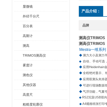
显微镜
产品介绍：
外径千分尺
品牌
百分表
高斯计
测高仪TRIMOS
测高仪TRIMOS
测高
Mestra
一维系列
TRIMOS测高仪
◆
测力大小及测力
◆
自动
、手动可选
雾度计
◆
应用
Heidenhain
◆
全程绝对显示
、
测色仪
◆
应用双测头夹持
其他仪器
◆
可进行现场数据
◆
气浮功能，气量
高度尺
◆
RS
232
及
USB
双
◆
A4
规格纸张打印
粗糙度轮廓仪