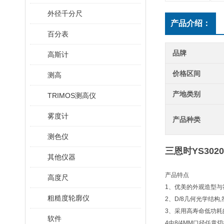
外径千分尺
产品介绍：
百分表
品牌
高斯计
价格区间
测高
产地类别
TRIMOS测高仪
雾度计
产品种类
测色仪
三恩时YS30
其他仪器
产品特点
高度尺
1、优美的外观造型与
粗糙度轮廓仪
2、D/8几何光学结构,符合CI
3、采用高寿命低功耗的
软件
4中8/4MM口径任意