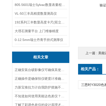
805.5601瑞士Sylvac数显表量程0-25
验
VL-50三丰高精度数显测高仪
192系列三丰数显高度卡尺(双立柱结构)
大理石测量平台 上门维修精度
0-12.5mm瑞士丹青手持式测厚仪
上一篇 :
美能
相关文章
相关产品：
正确安装台硕影像仪可确保其使用安全
正确操作是确保恒仪硬度计准确性和可靠性的关键
力新宝推拉力计自我防护措施不能少
不知道如何使用美能达色差仪？进来看
了解了彩谱色差仪的设计原理才能更好的使用它