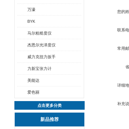
万濠
您的
BYK
联系
马尔粗糙度仪
杰恩尔光泽度仪
常用
威力克扭力扳手
力新宝张力计
美能达
详细
爱色丽
补充
点击更多分类
新品推荐