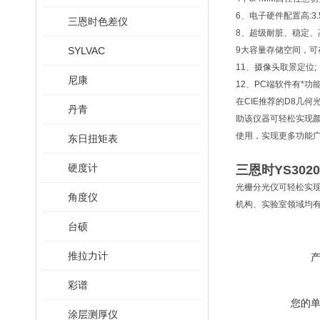
6、电子硬件配置高:3.
三恩时色差仪
8、超级耐脏、稳定、
SYLVAC
9大容量存储空间，可
11、摄像头取景定位;
尼康
12、PC端软件有*功
在CIE推荐的D8几
丹青
助该仪器可轻松实现
使用，实现更多功能
东日扭矩表
硬度计
三恩时YS30
光栅分光仪可轻松实
角度仪
机构、实验室领域均
台硕
推拉力计
彩谱
您的
涂层测厚仪