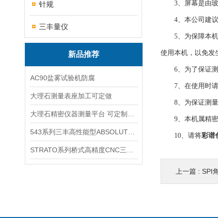
3、屏幕是由玻
针规
4、本公司建议
三丰量仪
5、为保障本机正
使用本机，以免发
新品推荐
6、为了保证测
AC90盐雾试验机防腐
7、在使用时请避
大理石测量表座加工可定做
8、为保证测量准
大理石精密仪器测量平台 可定制可打孔
9、本机属精密
543系列三丰高性能型ABSOLUTE数显指示表
10、请将
彩谱
STRATO系列桥式高精度CNC三坐标测量机
上一篇 :
SP