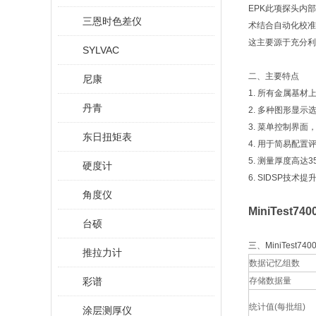
EPK此项探头内
三恩时色差仪
术结合自动化校准
这主要源于充分利
SYLVAC
二、主要特点
尼康
1. 所有金属基材
丹青
2. 多种图形显示
3. 菜单控制界
东日扭矩表
4. 用于简易配
5. 测量厚度高达
硬度计
6. SIDSP技术
角度仪
MiniTest
台硕
三、MiniTest7
推拉力计
数据记忆组数
彩谱
存储数据量
统计值(每批组)
涂层测厚仪