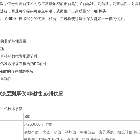
部数字信号处理新技术为涂层测厚领域的创新奠定了新标准。高精度，高重现性，对温度
过程，而且每个探头可独立校准，从而生产出高质量7400的探头。
用了SIDSP技术赋予的优势。精密生产过程使得每个探头都如出一辙的优质。
上的非破坏性测量
选项
面，更强的数据和配置管理
置评估和数据设置报告的PC软件
35mm的各种耐磨探头
提升重现性
7400涂层测厚仪 非磁性 苏州供应
400主机技术参数
500
约250000个读数
读数个数，大值，小值，平均值，标准偏差，变异系数，组统计值(标准
过程能力指数CP和CPK，直方图，趋势图沧州欧谱代理