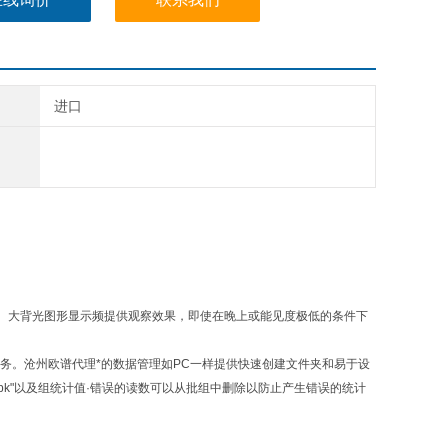
进口
。大背光图形显示频提供观察效果，即使在晚上或能见度极低的条件下
测量任务。沧州欧谱代理*的数据管理如PC一样提供快速创建文件夹和易于设
pk"以及组统计值·错误的读数可以从批组中删除以防止产生错误的统计