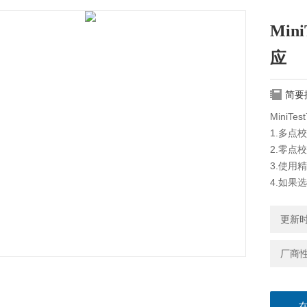
Min
应
简要
MiniT
1.多点
2.零点
3.使用
4.如果
更新时间
厂商