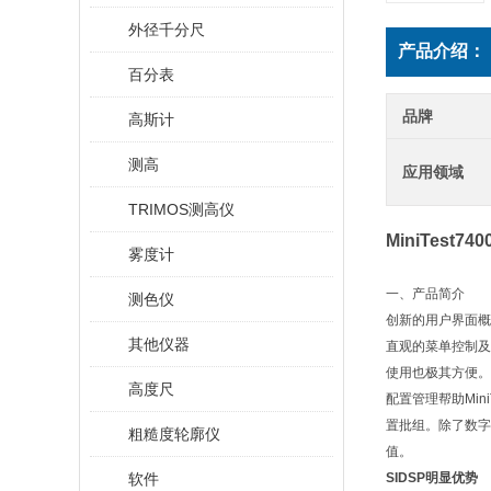
外径千分尺
产品介绍：
百分表
品牌
高斯计
测高
应用领域
TRIMOS测高仪
MiniTest
雾度计
一、产品简介
测色仪
创新的用户界面概念
其他仪器
直观的菜单控制及
使用也极其方便。
高度尺
配置管理帮助Mi
置批组。除了数字
粗糙度轮廓仪
值。
软件
SIDSP明显优势