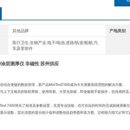
其他品牌
产地类别
医疗卫生,生物产业,电子/电池,道路/轨道/船舶,汽
车及零部件
7400涂层测厚仪 非磁性 苏州供应
结合便捷的数据管理，新产品MiniTest7400成为今天测量系统理想的解决方案。
与上下文相关的联机帮助，使用简易。大背光按键，即使戴着手套操作，也倍感舒适
niTest 7400简化了校准及参数设置，无需专业技能，也可在短的时间内完成困难
显示读数，层次清楚的显示统计值和读数包括趋势图和直方图、过程能力指“Cp"和“C