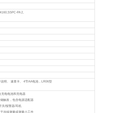
4160,SSPC-PA 2,
文操作说明、 速查卡、 4节AA电池，LR06型
，包含充电电池和充电器
据存储触发，包含电源适配器
开关/报警器/耳机
密支架用于连续测量或测量小工件