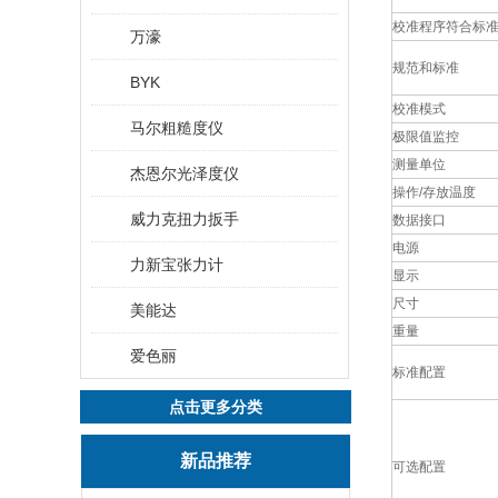
校准程序符合标
万濠
规范和标准
BYK
校准模式
马尔粗糙度仪
极限值监控
测量单位
杰恩尔光泽度仪
操作/存放温度
威力克扭力扳手
数据接口
电源
力新宝张力计
显示
尺寸
美能达
重量
爱色丽
标准配置
点击更多分类
新品推荐
可选配置