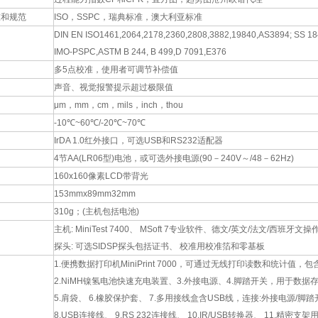
准和规范
ISO，SSPC，瑞典标准，澳大利亚标准
DIN EN ISO1461,2064,2178,2360,2808,3882,19840,AS3894; SS 18
IMO-PSPC,ASTM B 244, B 499,D 7091,E376
多5点校准，使用者可调节补偿值
声音、视觉报警提示超过极限值
μm，mm，cm，mils，inch，thou
-10℃~60℃/-20℃~70℃
IrDA 1.0红外接口，可选USB和RS232适配器
4节AA(LR06型)电池，或可选外接电源(90－240V～/48－62Hz)
160x160像素LCD带背光
153mmx89mm32mm
310g；(主机包括电池)
主机: MiniTest 7400、 MSoft 7专业软件、德文/英文/法文/西班牙
探头: 可选SIDSP探头包括证书、 校准用校准箔和零基板
1.便携数据打印机MiniPrint 7000，可通过无线打印读数和统计值
2.NiMH镍氢电池快速充电装置、3.外接电源、4.脚踏开关，用于数
5.肩袋、 6.橡胶保护套、 7.多用接线盒含USB线，连接:外接电源/脚踏
8.USB连接线、 9.RS 232连接线、 10.IR/USB转换器、 11.精