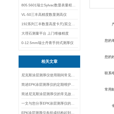
805.5601瑞士Sylvac数显表量程0-25
VL-50三丰高精度数显测高仪
192系列三丰数显高度卡尺(双立柱结构)
大理石测量平台 上门维修精度
您的
0-12.5mm瑞士丹青手持式测厚仪
您的
相关文章
联系
尼克斯涂层测厚仪使用期间常见问题及针对性解决策略深度分享
简述EPK涂层测厚仪的定期维护保养方法
常用
简述尼克斯涂层测厚仪的常见故障相应解决方法
一文与您分享EPK涂层测厚仪的常见故障解决方法
EPK涂层测厚仪各组成结构起到的作用介绍