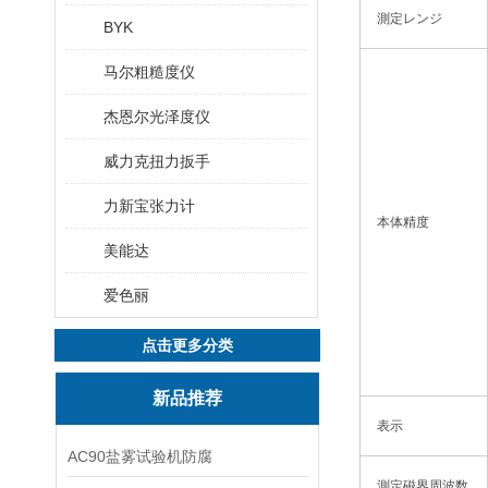
測定レンジ
BYK
马尔粗糙度仪
杰恩尔光泽度仪
威力克扭力扳手
力新宝张力计
本体精度
美能达
爱色丽
点击更多分类
新品推荐
表示
AC90盐雾试验机防腐
測定磁界周波数