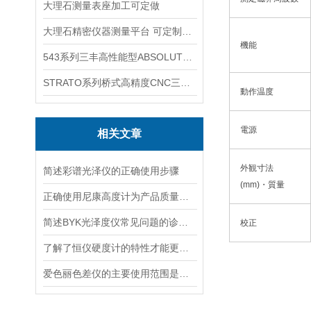
大理石测量表座加工可定做
大理石精密仪器测量平台 可定制可打孔
機能
543系列三丰高性能型ABSOLUTE数显指示表
STRATO系列桥式高精度CNC三坐标测量机
動作温度
電源
相关文章
外観寸法
简述彩谱光泽仪的正确使用步骤
(mm)・質量
正确使用尼康高度计为产品质量控制提供可靠数据
简述BYK光泽度仪常见问题的诊断与解决方法
校正
了解了恒仪硬度计的特性才能更好的使用本仪表
爱色丽色差仪的主要使用范围是哪些