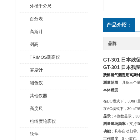
外径千分尺
百分表
产品介绍：
高斯计
品牌
测高
TRIMOS测高仪
GT-301 日
GT-301 日
雾度计
残留磁气测定用高斯
测色仪
测量范围
：具备三个量
本体精度
：
其他仪器
在DC模式下，30mT
高度尺
在AC模式下，30mT
显示
：4位数显示，30
粗糙度轮廓仪
测量磁场频率
：支持直
功能
：具备自动归零
软件
工作温度
：0～40℃。