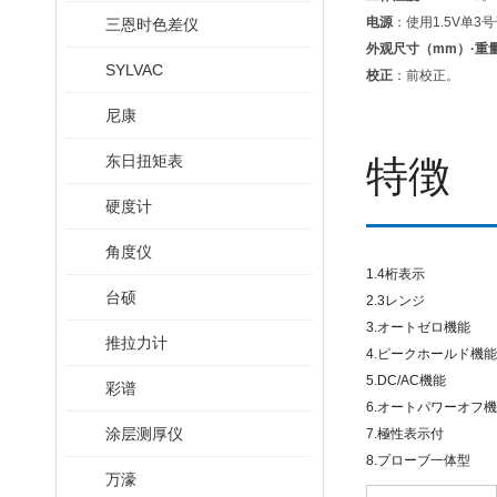
电源
：使用1.5V单3
三恩时色差仪
外观尺寸（mm）·重
SYLVAC
校正
：前校正。
尼康
东日扭矩表
特徴
硬度计
角度仪
1.4桁表示
台硕
2.3レンジ
3.オートゼロ機能
推拉力计
4.ピークホールド機能
5.DC/AC機能
彩谱
6.オートパワーオフ
涂层测厚仪
7.極性表示付
8.プローブ一体型
万濠